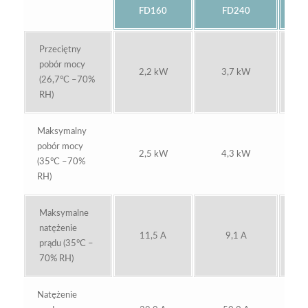
FD160
FD240
Przeciętny
pobór mocy
2,2 kW
3,7 kW
(26,7°C –70%
RH)
Maksymalny
pobór mocy
2,5 kW
4,3 kW
(35°C –70%
RH)
Maksymalne
natężenie
11,5 A
9,1 A
prądu (35°C –
70% RH)
Natężenie