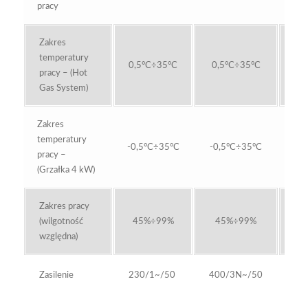
pracy
Zakres
temperatury
0,5°C÷35°C
0,5°C÷35°C
0,
pracy – (Hot
Gas System)
Zakres
temperatury
-0,5°C÷35°C
-0,5°C÷35°C
-0
pracy –
(Grzałka 4 kW)
Zakres pracy
(wilgotność
45%÷99%
45%÷99%
4
względna)
Zasilenie
230/1~/50
400/3N~/50
40