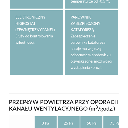
temperaturze od -0,5 °C
ELEKTRONICZNY
PAROWNIK
HIGROSTAT
ZABEZPIECZONY
(ZEWNĘTRZNY PANEL)
KATAFOREZĄ
Służy do kontrolowania
Zabezpieczenie
wilgotności.
parownika kataforezą
nadaje mu większą
odporność w środowisku
o zwiększonej możliwości
wystąpienia korozji.
PRZEPŁYW POWIETRZA PRZY OPORACH
3
KANAŁU WENTYLACYJNEGO (m
/godz.)
0 Pa
25 Pa
50 Pa
75 Pa