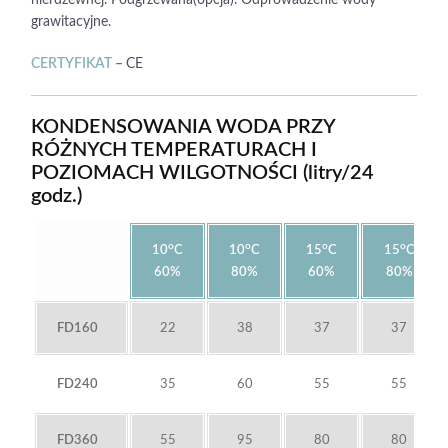
nierdzewnej. Podgrzewana(opcja). Odprowadzenie wody
grawitacyjne.
CERTYFIKAT
–
CE
KONDENSOWANIA WODA PRZY
RÓŻNYCH TEMPERATURACH I
POZIOMACH WILGOTNOŚCI (litry/24
godz.)
o
o
o
o
10
C
10
C
15
C
15
C
60%
80%
60%
80%
FD160
22
38
37
37
FD240
35
60
55
55
FD360
55
95
80
80