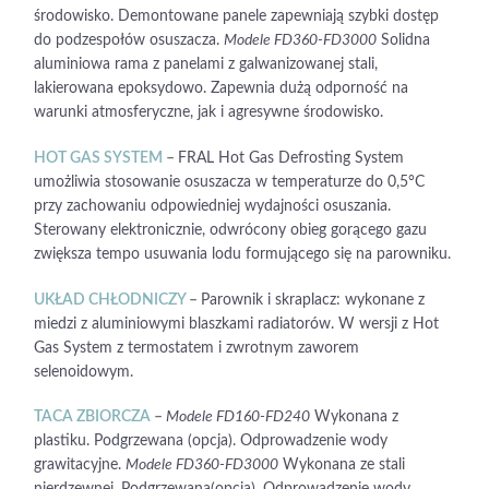
środowisko. Demontowane panele zapewniają szybki dostęp
do podzespołów osuszacza.
Modele FD360-FD3000
Solidna
aluminiowa rama z panelami z galwanizowanej stali,
lakierowana epoksydowo. Zapewnia dużą odporność na
warunki atmosferyczne, jak i agresywne środowisko.
HOT GAS SYSTEM
–
FRAL Hot Gas Defrosting System
umożliwia stosowanie osuszacza w temperaturze do 0,5°C
przy zachowaniu odpowiedniej wydajności osuszania.
Sterowany elektronicznie, odwrócony obieg gorącego gazu
zwiększa tempo usuwania lodu formującego się na parowniku.
UKŁAD CHŁODNICZY
–
Parownik i skraplacz: wykonane z
miedzi z aluminiowymi blaszkami radiatorów. W wersji z Hot
Gas System z termostatem i zwrotnym zaworem
selenoidowym.
TACA ZBIORCZA
–
Modele FD160-FD240
Wykonana z
plastiku. Podgrzewana (opcja). Odprowadzenie wody
grawitacyjne.
Modele FD360-FD3000
Wykonana ze stali