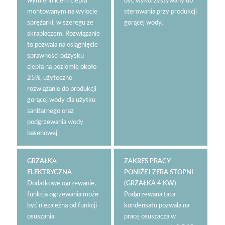
wymiennikiem ciepła
być wykorzystywany do
montowanym na wylocie
sterowania przy produkcji
sprężarki, w szeregu ze
gorącej wody.
skraplaczem. Rozwiązanie
to pozwala na osiągnięcie
sprawności odzysku
ciepła na poziomie około
25%, użyteczne
rozwiązanie do produkcji
gorącej wody dla użytku
sanitarnego oraz
podgrzewania wody
basenowej.
GRZAŁKA
ZAKRES PRACY
ELEKTRYCZNA
PONIŻEJ ZERA STOPNI
Dodatkowe ogrzewanie,
(GRZAŁKA 4 KW)
funkcja ogrzewania może
Podgrzewana taca
być niezależna od funkcji
kondensatu pozwala na
osuszania.
pracę osuszacza w