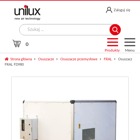
Przejdź
Przejdź
Zaloguj się
do
do
nawigacji
treści
Search
for:
0
Produkty
Menu
Strona główna
Osuszacze
Osuszacze przemysłowe
FRAL
Osuszacz
FRAL FD980