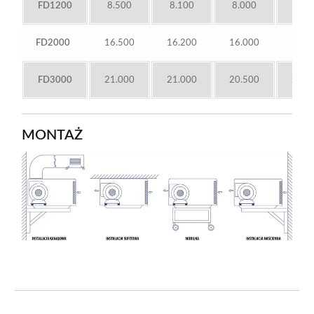
FD1200
8.500
8.100
8.000
8.0
FD2000
16.500
16.200
16.000
15.8
FD3000
21.000
21.000
20.500
20.0
MONTAŻ