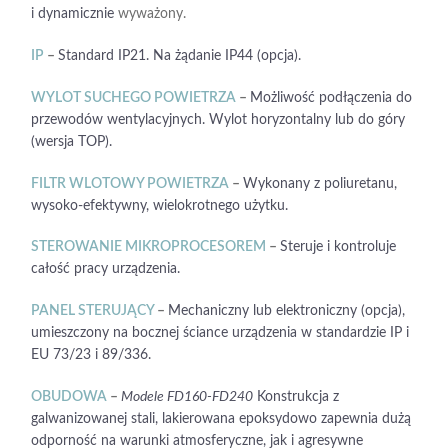
i dynamicznie
wyważony.
IP
–
Standard IP21. Na żądanie IP44 (opcja).
WYLOT SUCHEGO POWIETRZA
–
Możliwość podłączenia do
przewodów wentylacyjnych. Wylot horyzontalny lub do góry
(wersja TOP).
FILTR WLOTOWY POWIETRZA
–
Wykonany z poliuretanu,
wysoko-efektywny, wielokrotnego użytku.
STEROWANIE MIKROPROCESOREM
–
Steruje i kontroluje
całość pracy urządzenia.
PANEL STERUJĄCY
–
Mechaniczny lub elektroniczny (opcja),
umieszczony na bocznej ściance urządzenia w standardzie IP i
EU 73/23 i 89/336.
OBUDOWA
–
Modele FD160-FD240
Konstrukcja z
galwanizowanej stali, lakierowana epoksydowo zapewnia dużą
odporność na warunki atmosferyczne, jak i agresywne