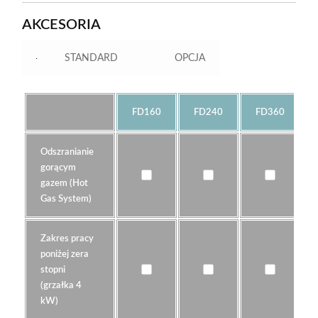
AKCESORIA
STANDARD
OPCJA
FD160
FD240
FD360
Odszranianie
gorącym
gazem (Hot
Gas System)
Zakres pracy
poniżej zera
stopni
(grzałka 4
kW)