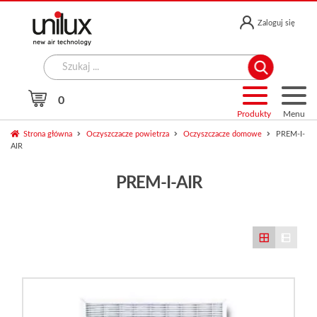
Przejdź
Przejdź
Zaloguj się
do
do
nawigacji
treści
Search
for:
0
Produkty
Menu
Strona główna
Oczyszczacze powietrza
Oczyszczacze domowe
PREM-I-
AIR
PREM-I-AIR