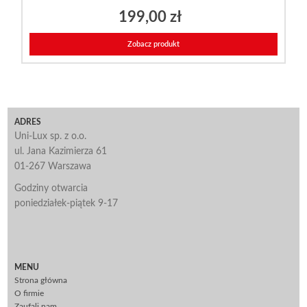
199,00
zł
Zobacz produkt
ADRES
Uni-Lux sp. z o.o.
ul. Jana Kazimierza 61
01-267 Warszawa
Godziny otwarcia
poniedziałek-piątek 9-17
MENU
Strona główna
O firmie
Zaufali nam