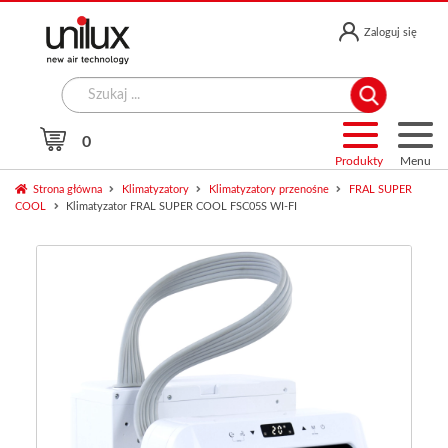
Przejdź
Przejdź
Zaloguj się
do
do
nawigacji
treści
Search
for:
0
Produkty
Menu
Strona główna
Klimatyzatory
Klimatyzatory przenośne
FRAL SUPER
COOL
Klimatyzator FRAL SUPER COOL FSC05S WI-FI