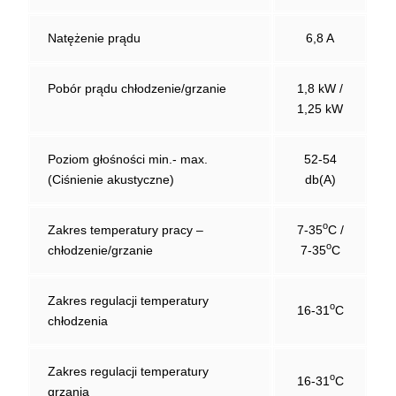
Natężenie prądu
6,8 A
Pobór prądu chłodzenie/grzanie
1,8 kW /
1,25 kW
Poziom głośności min.- max.
52-54
(Ciśnienie akustyczne)
db(A)
o
Zakres temperatury pracy –
7-35
C /
o
chłodzenie/grzanie
7-35
C
Zakres regulacji temperatury
o
16-31
C
chłodzenia
Zakres regulacji temperatury
o
16-31
C
grzania