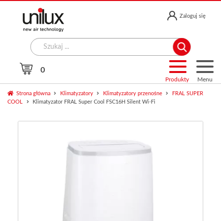
Przejdź
Przejdź
Zaloguj się
do
do
nawigacji
treści
Search
for:
0
Produkty
Menu
Strona główna
Klimatyzatory
Klimatyzatory przenośne
FRAL SUPER
COOL
Klimatyzator FRAL Super Cool FSC16H Silent Wi-Fi