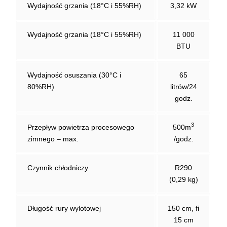
Wydajność grzania (18°C i 55%RH)
3,32 kW
Wydajność grzania (18°C i 55%RH)
11 000
BTU
Wydajność osuszania (30°C i
65
80%RH)
litrów/24
godz.
3
Przepływ powietrza procesowego
500m
zimnego – max.
/godz.
Czynnik chłodniczy
R290
(0,29 kg)
Długość rury wylotowej
150 cm, fi
15 cm