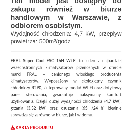
Ten model jest dostępny do
zakupu również w biurze
handlowym w Warszawie, z
odbiorem osobistym.
Wydajność chłodzenia: 4,7
kW, przepływ
powietrza: 500m³/godz.
FRAL Super Cool FSC 16H Wi-Fi
to jeden z najbardziej
wszechstronnych klimatyzatorów przenośnych w ofercie
marki FRAL – cenionego włoskiego producenta
klimatyzatorów. Wyposażony w ekologiczny czynnik
chłodniczy
R290
, zintegrowany moduł Wi-Fi oraz dotykowy
panel sterowania, gwarantuje maksymalny komfort
użytkowania. Dzięki dużej wydajności chłodzenia (
4,7 kW
),
grzania (
3,32 kW
) oraz osuszania (
65 l/24 h
) idealnie
sprawdza się zarówno w biurze, jak i w domu.
KARTA PRODUKTU