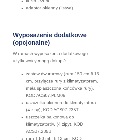
kółka jezdne
adaptor okienny (listwa)
Wyposażenie dodatkowe
(opcjonalne)
W ramach wyposażenia dodatkowego
użytkownicy mogą dokupić:
zestaw dwururowy (rura 150 cm fi 13
cm, przyłącze rury z klimatyzatorem,
mała spłaszczona końcówka rury),
KOD ACS07.PLM06
uszczelka okienna do klimatyzatora
(4 zipy), KOD ACS07.235T
uszczelka balkonowa do
klimatyzatorów (4 zipy), KOD
ACS07.235B
rura 1,50 mb, fi 13 cm, KOD